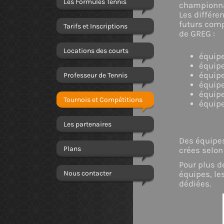
Les Formules Tennis
championna
Les différe
futurs comp
Tarifs et Inscriptions
de GREG :
Locations des courts
équipe
équipe
équip
Professeur de Tennis
équip
équip
Tournois et Compétitions
équip
Les partenaires
Des équipes
Plans
crées selon
Pour plus d
Nous contacter
équipes, le
dédiées.