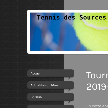
Tennis des Sources
Tour
Accueil
2019
Actualités du Mois
Le Club
En cette an